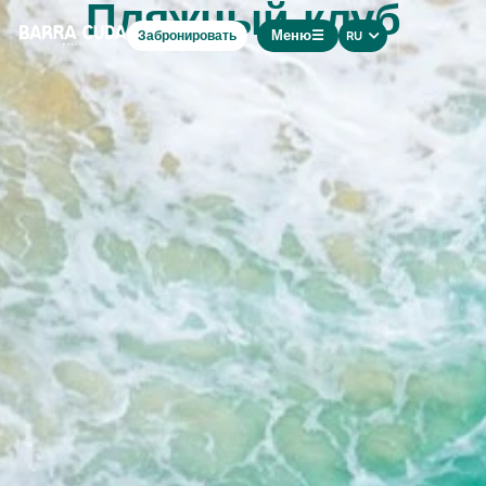
FR
Пляжный клуб
Забронировать
RU
中文
Меню
☰