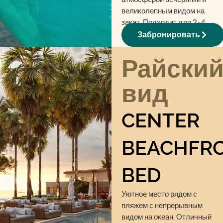
великолепным видом на
закат. Подходит для 2-4
гостей.
Забронировать
Райски
вид
CENTER
BEACHFR
BED
Уютное место рядом с
пляжем с непрерывным
видом на океан. Отличный