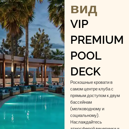
вид
VIP
PREMIUM
POOL
DECK
Роскошные кровати в
самом центре клуба с
прямым доступом к двум
бассейнам
(мелководному и
социальному).
Наслаждайтесь
атмосферой вечеринки и