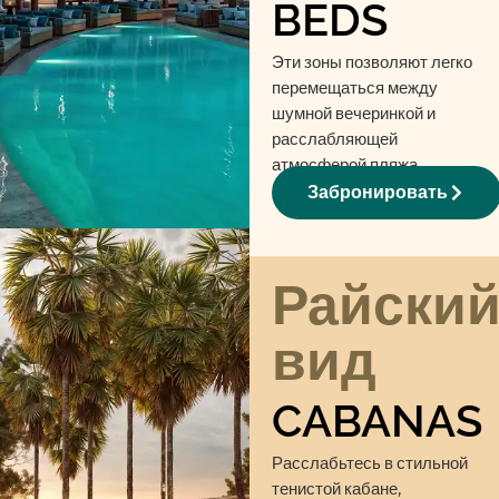
BEDS
Эти зоны позволяют легко
перемещаться между
шумной вечеринкой и
расслабляющей
атмосферой пляжа.
Подходят для 2-4 гостей.
Забронировать
Райски
вид
CABANAS
Расслабьтесь в стильной
тенистой кабане,