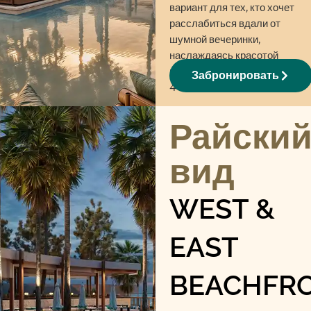
вариант для тех, кто хочет
расслабиться вдали от
шумной вечеринки,
наслаждаясь красотой
побережья. Идеально для
Забронировать
4-6 гостей.
Райски
вид
WEST &
EAST
BEACHFR