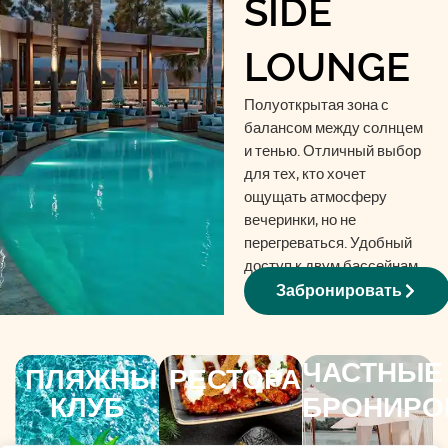
SIDE
LOUNGE
Полуоткрытая зона с
балансом между солнцем
и тенью. Отличный выбор
для тех, кто хочет
ощущать атмосферу
вечеринки, но не
перегреваться. Удобный
доступ к двум бассейнам.
Подходит для 2-4 гостей.
Забронировать
ЧАСТНЫЕ
ПЛЯЖНЫЙ
РЕСТОРАН
КЛУБ
БРОНИРО