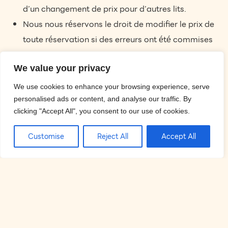
d’un changement de prix pour d’autres lits.
Nous nous réservons le droit de modifier le prix de
toute réservation si des erreurs ont été commises
sur notre site web et/ou au moment de la
We value your privacy
réservation avec notre service de réservation.
Le Barra Cuda Beach Club n’est pas responsable
We use cookies to enhance your browsing experience, serve
pour toute boisson alcoolisée ou effets personnels
personalised ads or content, and analyse our traffic. By
clicking "Accept All", you consent to our use of cookies.
non surveillés. Veuillez faire attention à vos objets
pendant votre visite.
Customise
Reject All
Accept All
Les paiements par carte Amex nécessiteront une
pièce d’identité avec photo valide, telle qu’un
passeport ou un permis de conduire, sauf si elle
est utilisée avec une puce et un code PIN. Pour des
raisons de fraude, nous aurons également besoin
d’une photocopie de la carte et de la pièce