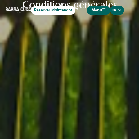
RU
Conditions générales
Réserver Maintenant
FR
中文
Menu
☰